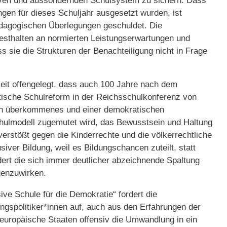
ven und aussondernden Schulsystem zu sichern. Dass
en für dieses Schuljahr ausgesetzt wurden, ist
pädagogischen Überlegungen geschuldet. Die
esthalten an normierten Leistungserwartungen und
s sie die Strukturen der Benachteiligung nicht in Frage
hkeit offengelegt, dass auch 100 Jahre nach dem
atische Schulreform in der Reichsschulkonferenz von
in überkommenes und einer demokratischen
hulmodell zugemutet wird, das Bewusstsein und Haltung
verstößt gegen die Kinderrechte und die völkerrechtliche
siver Bildung, weil es Bildungschancen zuteilt, statt
rdert die sich immer deutlicher abzeichnende Spaltung
egenzuwirken.
sive Schule für die Demokratie“ fordert die
ungspolitiker*innen auf, auch aus den Erfahrungen der
 europäische Staaten offensiv die Umwandlung in ein