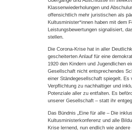
Übergänge und Abschlüsse im selekti
Klassenwiederholungen und Abschulung
offensichtlich mehr juristischen als 
Kultusminister*innen haben mit dem F
Leistungsbewertungen signalisiert, das
stellen.
Die Corona-Krise hat in aller Deutlic
gescheiterten Anlauf für eine demokr
1920 den Kindern und Jugendlichen e
Gesellschaft nicht entsprechendes Sc
einer Ständegesellschaft spiegelt. Es 
Verpflichtung zu nachhaltiger und inklu
Potenziale aller zu entfalten. Es befö
unserer Gesellschaft – statt ihr entg
Das Bündnis „Eine für alle – Die inklu
Kultusministerkonferenz und alle Bild
Krise lernend, nun endlich wie andere