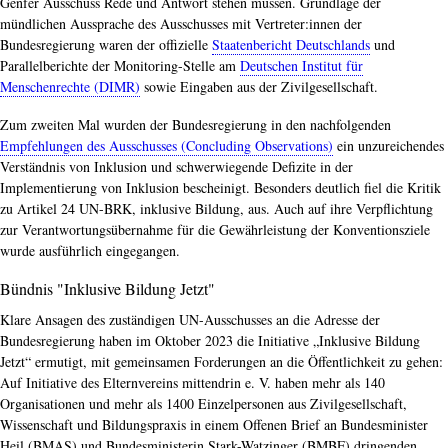
Genfer Ausschuss Rede und Antwort stehen müssen. Grundlage der
mündlichen Aussprache des Ausschusses mit Vertreter:innen der
Bundesregierung waren der offizielle
Staatenbericht Deutschlands
und
Parallelberichte der Monitoring-Stelle am
Deutschen Institut für
Menschenrechte (DIMR)
sowie Eingaben aus der Zivilgesellschaft.
Zum zweiten Mal wurden der Bundesregierung in den nachfolgenden
Empfehlungen des Ausschusses (Concluding Observations)
ein unzureichendes
Verständnis von Inklusion und schwerwiegende Defizite in der
Implementierung von Inklusion bescheinigt. Besonders deutlich fiel die Kritik
zu Artikel 24 UN-BRK, inklusive Bildung, aus. Auch auf ihre Verpflichtung
zur Verantwortungsübernahme für die Gewährleistung der Konventionsziele
wurde ausführlich eingegangen.
Bündnis "Inklusive Bildung Jetzt"
Klare Ansagen des zuständigen UN-Ausschusses an die Adresse der
Bundesregierung haben im Oktober 2023 die Initiative „Inklusive Bildung
Jetzt“ ermutigt, mit gemeinsamen Forderungen an die Öffentlichkeit zu gehen:
Auf Initiative des Elternvereins mittendrin e. V. haben mehr als 140
Organisationen und mehr als 1400 Einzelpersonen aus Zivilgesellschaft,
Wissenschaft und Bildungspraxis in einem Offenen Brief an Bundesminister
Heil (BMAS) und Bundesministerin Stark-Watzinger (BMBF) dringenden