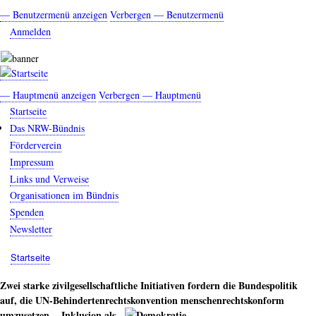
Direkt
— Benutzermenü anzeigen
Verbergen — Benutzermenü
Benutzermenü
zum
Anmelden
Inhalt
— Hauptmenü anzeigen
Verbergen — Hauptmenü
Hauptmenü
Startseite
Das NRW-Bündnis
Förderverein
Impressum
Links und Verweise
Organisationen im Bündnis
Spenden
Newsletter
Startseite
Breadcrumb
Zwei starke zivilgesellschaftliche Initiativen fordern die Bundespolitik
auf, die UN-Behindertenrechtskonvention
menschenrechtskonform
umzusetzen, Inklusion als