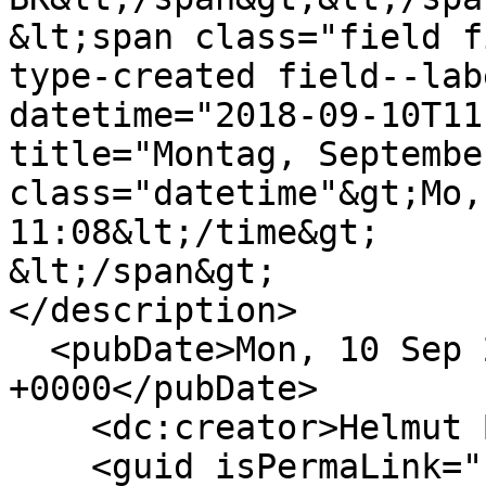
&lt;span class="field f
type-created field--lab
datetime="2018-09-10T11
title="Montag, Septembe
class="datetime"&gt;Mo,
11:08&lt;/time&gt;

&lt;/span&gt;

</description>

  <pubDate>Mon, 10 Sep 2018 09:08:07 
+0000</pubDate>

    <dc:creator>Helmut BK</dc:creator>

    <guid isPermaLink="false">29 at 