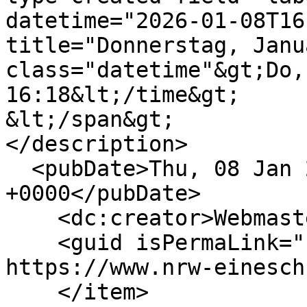
datetime="2026-01-08T16
title="Donnerstag, Janu
class="datetime"&gt;Do,
16:18&lt;/time&gt;

&lt;/span&gt;

</description>

  <pubDate>Thu, 08 Jan 2026 15:18:31 
+0000</pubDate>

    <dc:creator>Webmaster</dc:creator>

    <guid isPermaLink="false">287 at 
https://www.nrw-einesch
    </item>
