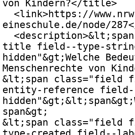
von Kindern?</title>

  <link>https://www.nrw-
eineschule.de/node/287<
  <description>&lt;span class="field field--name-
title field--type-strin
hidden"&gt;Welche Bedeu
Menschenrechte von Kind
&lt;span class="field f
entity-reference field-
hidden"&gt;&lt;span&gt;
span&gt;

&lt;span class="field f
type-created field--lab