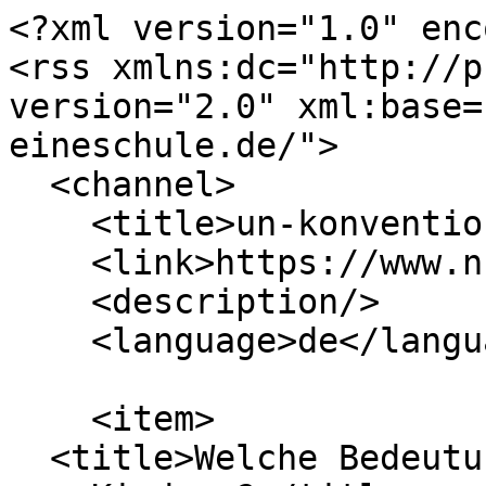
<?xml version="1.0" enc
<rss xmlns:dc="http://p
version="2.0" xml:base=
eineschule.de/">

  <channel>

    <title>un-konvention</title>

    <link>https://www.nrw-eineschule.de/</link>

    <description/>

    <language>de</language>

    <item>

  <title>Welche Bedeutung haben die Menschenrechte 