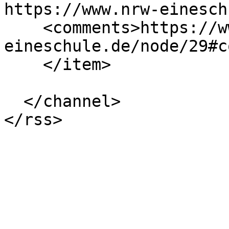
https://www.nrw-einesch
    <comments>https://www.nrw-
eineschule.de/node/29#c
    </item>

  </channel>
