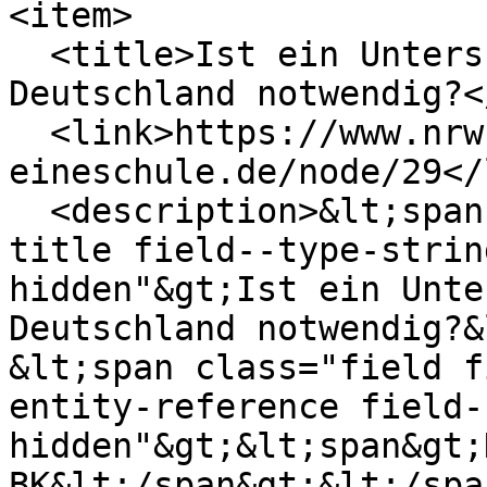
<item>

  <title>Ist ein Untersuchungsverfahren gegen 
Deutschland notwendig?<
  <link>https://www.nrw-
eineschule.de/node/29</
  <description>&lt;span class="field field--name-
title field--type-strin
hidden"&gt;Ist ein Unte
Deutschland notwendig?&
&lt;span class="field f
entity-reference field-
hidden"&gt;&lt;span&gt;
BK&lt;/span&gt;&lt;/spa