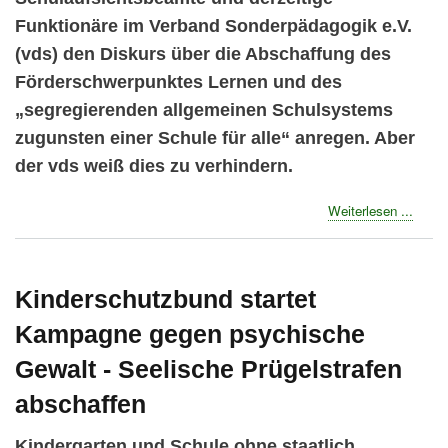
Funktionäre im Verband Sonderpädagogik e.V.
(vds) den Diskurs über die Abschaffung des
Förderschwerpunktes Lernen und des
„segregierenden allgemeinen Schulsystems
zugunsten einer Schule für alle“ anregen. Aber
der vds weiß dies zu verhindern.
about
Weiterlesen ...
Verba
Sonde
verhin
Disku
Kinderschutzbund startet
über
Kampagne gegen psychische
intern
„Streit
Gewalt - Seelische Prügelstrafen
abschaffen
Kindergarten und Schule ohne staatlich