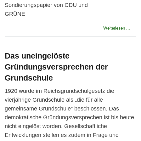
Sondierungspapier von CDU und
GRÜNE
about
Weiterlesen ...
Weich
für
ein
inklus
Das uneingelöste
Schul
Gründungsversprechen der
in
NRW
Grundschule
1920 wurde im Reichsgrundschulgesetz die
vierjährige Grundschule als „die für alle
gemeinsame Grundschule“ beschlossen. Das
demokratische Gründungsversprechen ist bis heute
nicht eingelöst worden. Gesellschaftliche
Entwicklungen stellen es zudem in Frage und