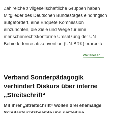
Zahlreiche zivilgesellschaftliche Gruppen haben
Mitglieder des Deutschen Bundestages eindringlich
aufgefordert, eine Enquete-Kommission
einzurichten, die Ziele und Wege für eine
menschenrechtskonforme Umsetzung der UN-
Behindertenrechtskonvention (UN-BRK) erarbeitet.
about
Weiterlesen ...
Zähe
Ringe
um
Enque
Verband Sonderpädagogik
Komm
verhindert Diskurs über interne
zur
UN-
„Streitschrift“
Behin
Mit ihrer „Streitschrift“ wollen drei ehemalige
Schulaufsichtsbeamte und derzeitige