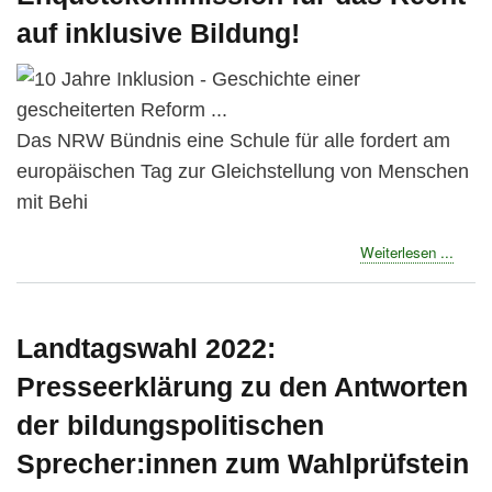
auch
auf inklusive Bildung!
in
Viers
Das NRW Bündnis eine Schule für alle fordert am
europäischen Tag zur Gleichstellung von Menschen
mit Behi
about
Weiterlesen ...
Press
-
Enque
für
Landtagswahl 2022:
das
Presseerklärung zu den Antworten
Recht
auf
der bildungspolitischen
inklus
Bildu
Sprecher:innen zum Wahlprüfstein