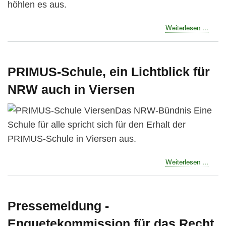
höhlen es aus.
about
Weiterlesen ...
Das
unein
Gründ
der
PRIMUS-Schule, ein Lichtblick für
Grund
NRW auch in Viersen
Das NRW-Bündnis Eine
Schule für alle spricht sich für den Erhalt der
PRIMUS-Schule in Viersen aus.
about
Weiterlesen ...
PRIM
Schul
ein
Lichtb
Pressemeldung -
für
Enquetekommission für das Recht
NRW