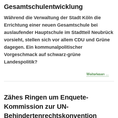
Gesamtschulentwicklung
Während die Verwaltung der Stadt Köln die
Errichtung einer neuen Gesamtschule bei
auslaufender Hauptschule im Stadtteil Neubrück
vorsieht, stellen sich vor allem CDU und Grüne
dagegen. Ein kommunalpolitischer
Vorgeschmack auf schwarz-grüne
Landespolitik?
about
Weiterlesen ...
Schwa
Grün
in
Köln
Zähes Ringen um Enquete-
blocki
Kommission zur UN-
Gesam
Behindertenrechtskonvention