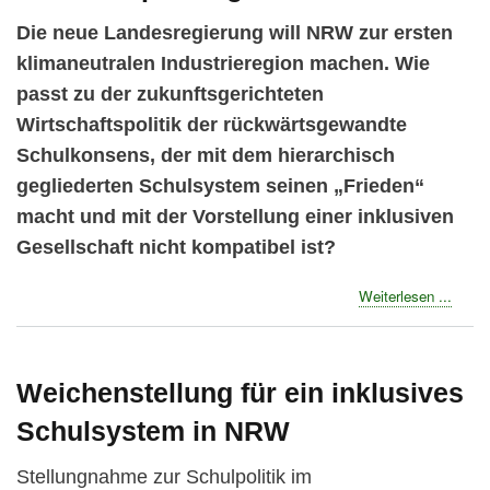
-
Die neue Landesregierung will NRW zur ersten
Seeli
Prüge
klimaneutralen Industrieregion machen. Wie
absch
passt zu der zukunftsgerichteten
Wirtschaftspolitik der rückwärtsgewandte
Schulkonsens, der mit dem hierarchisch
gegliederten Schulsystem seinen „Frieden“
macht und mit der Vorstellung einer inklusiven
Gesellschaft nicht kompatibel ist?
about
Weiterlesen ...
Der
NRW
Schul
brauc
Weichenstellung für ein inklusives
eine
Schulsystem in NRW
Überp
Stellungnahme zur Schulpolitik im