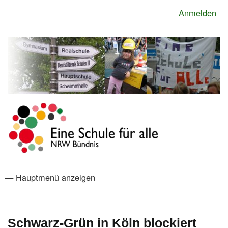
Direkt
Anmelden
Benutzermenü
zum
Inhalt
— Hauptmenü anzeigen
Hauptmenü
Startseite
Das NRW-Bündnis
Förderverein
Impressum
Links und Verweise
Organisationen im Bündnis
Spenden
Newsletter
Schwarz-Grün in Köln blockiert