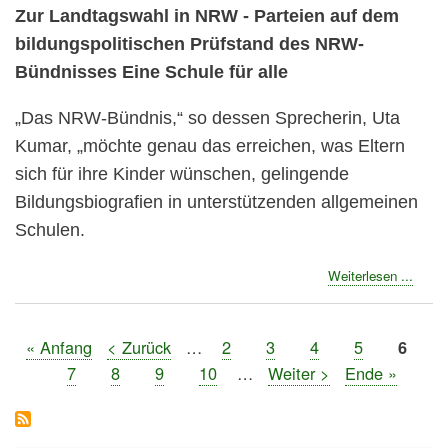
Zur Landtagswahl in NRW - Parteien auf dem
bildungspolitischen Prüfstand des NRW-
Bündnisses Eine Schule für alle
„Das NRW-Bündnis,“ so dessen Sprecherin, Uta
Kumar, „möchte genau das erreichen, was Eltern
sich für ihre Kinder wünschen, gelingende
Bildungsbiografien in unterstützenden allgemeinen
Schulen.
about
Weiterlesen ...
Landt
2022:
Press
Erste
« Anfang
Vorherige
< Zurück
…
Seite
2
Seite
3
Seite
4
Seite
5
Seite
6
zu
Seitennummerierung
Seite
Seite
Seite
7
Seite
8
Seite
9
Seite
10
…
Nächste
Weiter >
Letzte
Ende »
den
Seite
Seite
Antwo
der
bildun