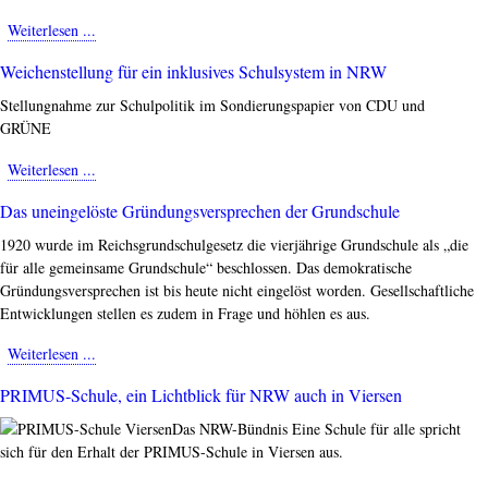
Seelische
Prügelstrafen
Weiterlesen ...
about
abschaffen
Der
Weichenstellung für ein inklusives Schulsystem in NRW
NRW-
Schulkonsens
Stellungnahme zur Schulpolitik im Sondierungspapier von CDU und
braucht
GRÜNE
eine
Überprüfung
Weiterlesen ...
about
Weichenstellung
Das uneingelöste Gründungsversprechen der Grundschule
für
ein
1920 wurde im Reichsgrundschulgesetz die vierjährige Grundschule als „die
inklusives
für alle gemeinsame Grundschule“ beschlossen. Das demokratische
Schulsystem
Gründungsversprechen ist bis heute nicht eingelöst worden. Gesellschaftliche
in
Entwicklungen stellen es zudem in Frage und höhlen es aus.
NRW
Weiterlesen ...
about
Das
PRIMUS-Schule, ein Lichtblick für NRW auch in Viersen
uneingelöste
Gründungsversprechen
Das NRW-Bündnis Eine Schule für alle spricht
der
sich für den Erhalt der PRIMUS-Schule in Viersen aus.
Grundschule