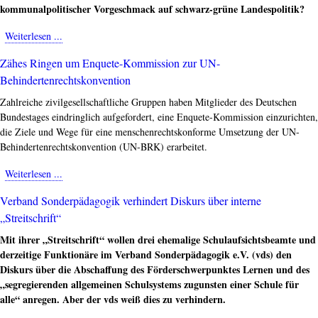
kommunalpolitischer Vorgeschmack auf schwarz-grüne Landespolitik?
Weiterlesen ...
about
Schwarz-
Zähes Ringen um Enquete-Kommission zur UN-
Grün
Behindertenrechtskonvention
in
Köln
Zahlreiche zivilgesellschaftliche Gruppen haben Mitglieder des Deutschen
blockiert
Bundestages eindringlich aufgefordert, eine Enquete-Kommission einzurichten,
Gesamtschulentwicklung
die Ziele und Wege für eine menschenrechtskonforme Umsetzung der UN-
Behindertenrechtskonvention (UN-BRK) erarbeitet.
Weiterlesen ...
about
Zähes
Verband Sonderpädagogik verhindert Diskurs über interne
Ringen
„Streitschrift“
um
Enquete-
Mit ihrer „Streitschrift“ wollen drei ehemalige Schulaufsichtsbeamte und
Kommission
derzeitige Funktionäre im Verband Sonderpädagogik e.V. (vds) den
zur
Diskurs über die Abschaffung des Förderschwerpunktes Lernen und des
UN-
„segregierenden allgemeinen Schulsystems zugunsten einer Schule für
Behindertenrechtskonvention
alle“ anregen. Aber der vds weiß dies zu verhindern.