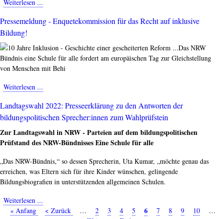
Weiterlesen ...
about
PRIMUS-
Pressemeldung - Enquetekommission für das Recht auf inklusive
Schule,
Bildung!
ein
Lichtblick
Das NRW
für
Bündnis eine Schule für alle fordert am europäischen Tag zur Gleichstellung
NRW
von Menschen mit Behi
auch
in
Weiterlesen ...
about
Viersen
Pressemeldung
Landtagswahl 2022: Presseerklärung zu den Antworten der
-
bildungspolitischen Sprecher:innen zum Wahlprüfstein
Enquetekommission
für
Zur Landtagswahl in NRW - Parteien auf dem bildungspolitischen
das
Prüfstand des NRW-Bündnisses Eine Schule für alle
Recht
auf
„Das NRW-Bündnis,“ so dessen Sprecherin, Uta Kumar, „möchte genau das
inklusive
erreichen, was Eltern sich für ihre Kinder wünschen, gelingende
Bildung!
Bildungsbiografien in unterstützenden allgemeinen Schulen.
Weiterlesen ...
about
Seite
6
Erste
« Anfang
Landtagswahl
Vorherige
< Zurück
…
Seite
2
Seite
3
Seite
4
Seite
5
Seite
7
Seite
8
Seite
9
Seite
10
…
Seitennummerierung