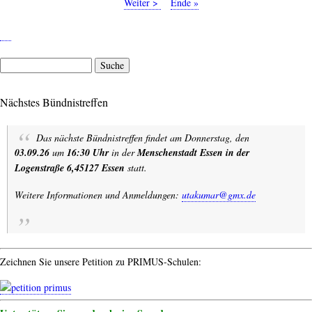
Seite
2022:
Seite
Nächste
Weiter >
Letzte
Ende »
Presseerklärung
Seite
Seite
zu
den
Antworten
Suche
der
bildungspolitischen
Nächstes Bündnistreffen
Sprecher:innen
zum
Wahlprüfstein
Das nächste Bündnistreffen findet am Donnerstag, den
03.09.26
um
16:30 Uhr
in der
Menschenstadt Essen in der
Logenstraße 6,45127 Essen
statt.
Weitere Informationen und Anmeldungen:
utakumar@gmx.de
Zeichnen Sie unsere Petition zu PRIMUS-Schulen: