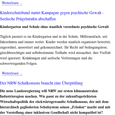
Weiterlesen ...
about
Verband
Kinderschutzbund startet Kampagne gegen psychische Gewalt -
Sonderpädagogik
Seelische Prügelstrafen abschaffen
verhindert
Diskurs
Kindergarten und Schule ohne staatlich verordnete psychische Gewalt
über
interne
Täglich passiert es im Kindergarten und in der Schule. Millionenfach, seit
„Streitschrift“
Jahrzehnten und immer weiter. Kinder werden staatlich organisiert bewertet,
zugeordnet, aussortiert und gekennzeichnet. Ihr Recht auf bedingungslose,
gleichberechtigte und selbsbestimmte Teilhabe wird missachtet, ihre Vielfalt
wird ignoriert. Kränkungen und seelische Verletzungen sind die
schwerwiegenden Folgen.
Weiterlesen ...
about
Kinderschutzbund
Der NRW-Schulkonsens braucht eine Überprüfung
startet
Kampagne
Die neue Landesregierung will NRW zur ersten klimaneutralen
gegen
Industrieregion machen. Wie passt zu der zukunftsgerichteten
psychische
Wirtschaftspolitik der rückwärtsgewandte Schulkonsens, der mit dem
Gewalt
hierarchisch gegliederten Schulsystem seinen „Frieden“ macht und mit
-
der Vorstellung einer inklusiven Gesellschaft nicht kompatibel ist?