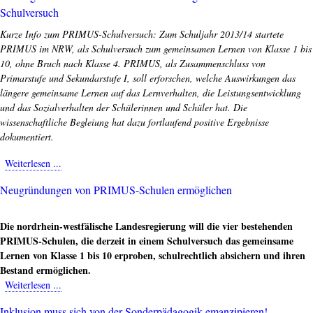
WeAct:
Schulversuch
Mehr
Kurze Info zum PRIMUS-Schulversuch: Zum Schuljahr 2013/14 startete
Bildungsgerechtigkeit
PRIMUS im NRW, als Schulversuch zum gemeinsamen Lernen von Klasse 1 bis
in
10, ohne Bruch nach Klasse 4. PRIMUS, als Zusammenschluss von
NRW:
Primarstufe und Sekundarstufe I, soll erforschen, welche Auswirkungen das
Weitere
längere gemeinsame Lernen auf das Lernverhalten, die Leistungsentwicklung
PRIMUS-
und das Sozialverhalten der Schülerinnen und Schüler hat. Die
Schulen
wissenschaftliche Begleiung hat dazu fortlaufend positive Ergebnisse
von
dokumentiert.
Kl.
1-
Weiterlesen ...
about
10
Pressemitteilung:
schulrechtlich
Neugründungen von PRIMUS-Schulen ermöglichen
Gesetzentwurf
ermöglichen!
des
Ministeriums
Die nordrhein-westfälische Landesregierung will die vier bestehenden
für
PRIMUS-Schulen, die derzeit in einem Schulversuch das gemeinsame
Schule
Lernen von Klasse 1 bis 10 erproben, schulrechtlich absichern und ihren
und
Bestand ermöglichen.
Bildung
Weiterlesen ...
about
NRW
Neugründungen
bricht
Inklusion muss sich von der Sonderpädagogik emanzipieren!