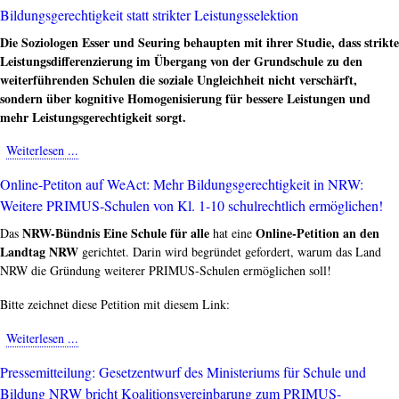
Bildungsgerechtigkeit statt strikter Leistungsselektion
zur
Unterschriftenkampagne
Die Soziologen Esser und Seuring behaupten mit ihrer Studie, dass strikte
für
Leistungsdifferenzierung im Übergang von der Grundschule zu den
PRIMUS-
weiterführenden Schulen die soziale Ungleichheit nicht verschärft,
Schulen
sondern über kognitive Homogenisierung für bessere Leistungen und
in
mehr Leistungsgerechtigkeit sorgt.
NRW
Weiterlesen ...
about
Bildungsgerechtigkeit
Online-Petiton auf WeAct: Mehr Bildungsgerechtigkeit in NRW:
statt
Weitere PRIMUS-Schulen von Kl. 1-10 schulrechtlich ermöglichen!
strikter
Leistungsselektion
NRW-Bündnis Eine Schule für alle
Online-Petition an den
Das
hat eine
Landtag NRW
gerichtet. Darin wird begründet gefordert, warum das Land
NRW die Gründung weiterer PRIMUS-Schulen ermöglichen soll!
Bitte zeichnet diese Petition mit diesem Link:
Weiterlesen ...
about
Online-
Pressemitteilung: Gesetzentwurf des Ministeriums für Schule und
Petiton
Bildung NRW bricht Koalitionsvereinbarung zum PRIMUS-
auf