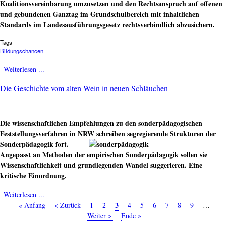
falschen
Koalitionsvereinbarung umzusetzen und den Rechtsanspruch auf offenen
sonderpädagogischen
und gebundenen Ganztag im Grundschulbereich mit inhaltlichen
Diagnosen
Standards im Landesausführungsgesetz rechtsverbindlich abzusichern.
Tags
Bildungschancen
Weiterlesen ...
about
NRW-
Die Geschichte vom alten Wein in neuen Schläuchen
Landesregierung
bricht
ihr
Koalitionsversprechen
Die wissenschaftlichen Empfehlungen zu den sonderpädagogischen
zum
Feststellungsverfahren in NRW
schreiben segregierende Strukturen der
Ganztag
Sonderpädagogik fort.
Angepasst an Methoden der empirischen Sonderpädagogik sollen sie
Wissenschaftlichkeit und grundlegenden Wandel suggerieren. Eine
kritische Einordnung.
Weiterlesen ...
about
Seite
3
Erste
« Anfang
Die
Vorherige
< Zurück
Seite
1
Seite
2
Seite
4
Seite
5
Seite
6
Seite
7
Seite
8
Seite
9
…
Nä
Seitennummerierung
Seite
Geschichte
Seite
Weiter >
Letzte
Ende »
Se