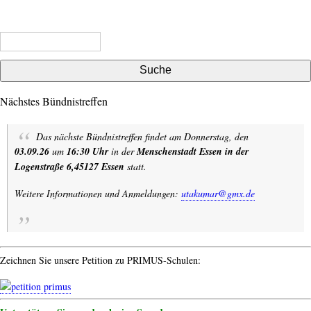
vom
Seite
alten
Wein
Suche
in
neuen
Schläuchen
Nächstes Bündnistreffen
Das nächste Bündnistreffen findet am Donnerstag, den
03.09.26
um
16:30 Uhr
in der
Menschenstadt Essen in der
Logenstraße 6,45127 Essen
statt.
Weitere Informationen und Anmeldungen:
utakumar@gmx.de
Zeichnen Sie unsere Petition zu PRIMUS-Schulen: