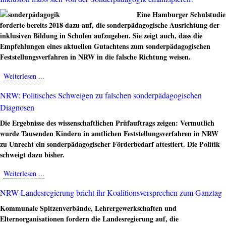
von
Koalitionsvereinbarung
PRIMUS-
Eine Hamburger Schulstudie
zum
Schulen
forderte bereits 2018 dazu auf, die sonderpädagogische Ausrichtung der
PRIMUS-
ermöglichen
inklusiven Bildung in Schulen aufzugeben. Sie zeigt auch, dass die
Schulversuch
Empfehlungen eines aktuellen Gutachtens zum sonderpädagogischen
Feststellungsverfahren in NRW in die falsche Richtung weisen.
Weiterlesen ...
about
Inklusion
NRW: Politisches Schweigen zu falschen sonderpädagogischen
muss
Diagnosen
sich
von
Die Ergebnisse des wissenschaftlichen Prüfauftrags zeigen: Vermutlich
der
wurde Tausenden Kindern in amtlichen Feststellungsverfahren in NRW
Sonderpädagogik
zu Unrecht ein sonderpädagogischer Förderbedarf attestiert. Die Politik
emanzipieren!
schweigt dazu bisher.
Weiterlesen ...
about
NRW:
NRW-Landesregierung bricht ihr Koalitionsversprechen zum Ganztag
Politisches
Schweigen
Kommunale Spitzenverbände, Lehrergewerkschaften und
zu
Elternorganisationen fordern die Landesregierung auf, die